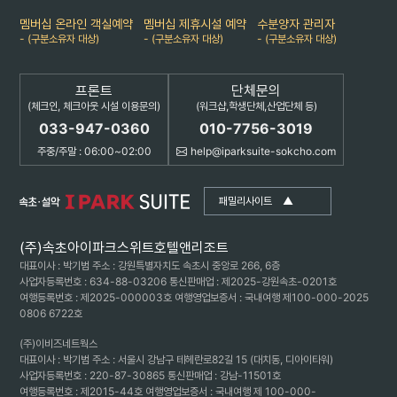
멤버십 온라인 객실예약
멤버십 제휴시설 예약
수분양자 관리자
- (구분소유자 대상)
- (구분소유자 대상)
- (구분소유자 대상)
프론트
단체문의
(체크인, 체크아웃 시설 이용문의)
(워크샵,학생단체,산업단체 등)
033-947-0360
010-7756-3019
주중/주말 : 06:00~02:00
help@iparksuite-sokcho.com
패밀리사이트
▲
(주)속초아이파크스위트호텔앤리조트
대표이사 : 박기범 주소 : 강원특별자치도 속초시 중앙로 266, 6층
사업자등록번호 : 634-88-03206 통신판매업 : 제2025-강원속초-0201호
여행등록번호 : 제2025-000003호 여행영업보증서 : 국내여행 제100-000-2025
0806 6722호
(주)이비즈네트웍스
대표이사 : 박기범 주소 : 서울시 강남구 테헤란로82길 15 (대치동, 디아이타워)
사업자등록번호 : 220-87-30865 통신판매업 : 강남-11501호
여행등록번호 : 제2015-44호 여행영업보증서 : 국내여행 제 100-000-