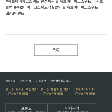
#속초아이파크스위트 한정특판 # 속초아이파크스위트 리저브
클럽 #속초아이파크스위트객실할인 # 속초아이파크스위트
SMS이벤트
목록
시설소개
오시는 길
이용약관
개인정보취급방침
멤버십 온라인 객실예약
멤버십 제휴시설 예약
수분양자 관리자
- (구분소유자 대상)
- (구분소유자 대상)
- (구분소유자 대상)
프론트
단체문의