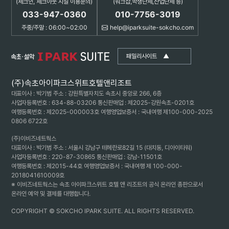
(체크인, 체크아웃 시설 이용문의)
(워크샵,학생단체,산업단체 등)
033-947-0360
010-7756-3019
주중/주말 : 06:00~02:00
help@iparksuite-sokcho.com
패밀리사이트
▲
(주)속초아이파크스위트호텔앤리조트
대표이사 : 박기범 주소 : 강원특별자치도 속초시 중앙로 266, 6층
사업자등록번호 : 634-88-03206 통신판매업 : 제2025-강원속초-0201호
여행등록번호 : 제2025-000003호 여행영업보증서 : 국내여행 제100-000-2025
0806 6722호
(주)이비즈네트웍스
대표이사 : 박기범 주소 : 서울시 강남구 테헤란로82길 15 (대치동, 디아이타워)
사업자등록번호 : 220-87-30865 통신판매업 : 강남-11501호
여행등록번호 : 제2015-44호 여행영업보증서 : 국내여행 제 100-000-
2018041610009호
※ 이비즈네트웍스는 속초 아이파크스위트 호텔 앤 리조트의 공식 온라인 총판으로서
온라인 예약 및 결제를 대행합니다.
COPYRIGHT © SOKCHO IPARK SUITE. ALL RIGHTS RESERVED.