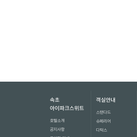
속초
객실안내
아이파크스위트
스탠다드
호텔소개
슈페리어
공지사항
디럭스