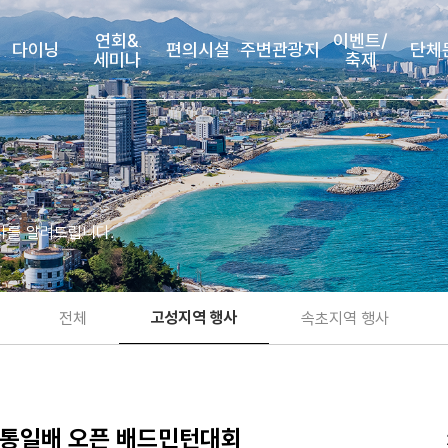
연회&
이벤트/
다이닝
편의시설
주변관광지
단체
세미나
축제
사를 알려드립니다.
고성지역 행사
전체
속초지역 행사
성통일배 오픈 배드민턴대회