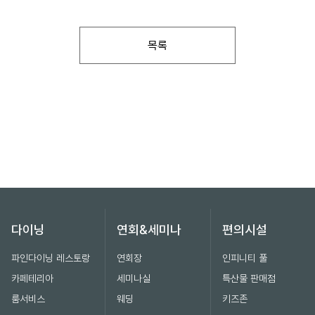
목록
다이닝
연회&세미나
편의시설
파인다이닝 레스토랑
연회장
인피니티 풀
카페테리아
세미나실
특산물 판매점
룸서비스
웨딩
키즈존