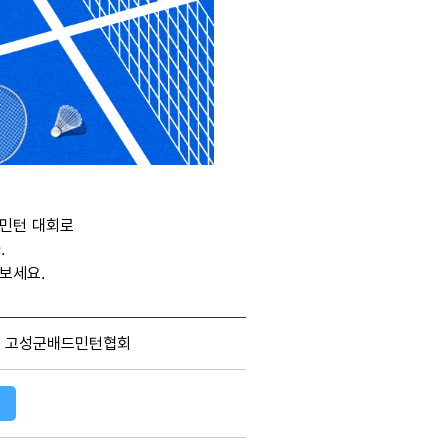
민턴 대회로
.
보세요.
, 고성군배드민턴협회