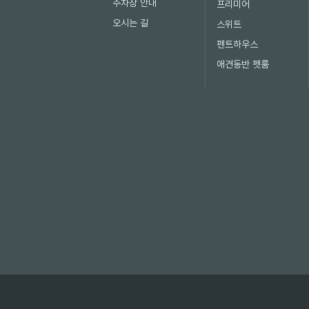
주차장 안내
프리미어
오시는 길
스위트
펜트하우스
애견동반 펫룸