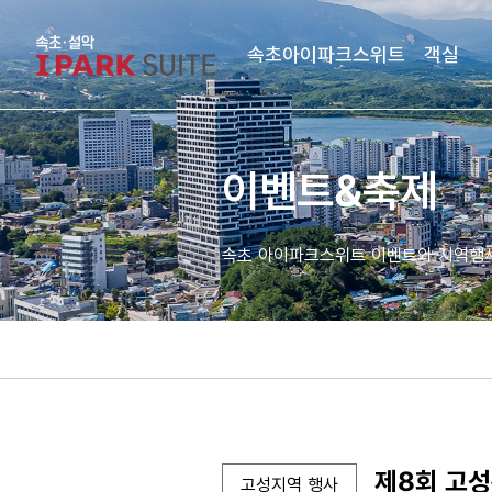
속초아이파크스위트
객실
이벤트&축제
속초 아이파크스위트 이벤트와 지역행
제8회 고
고성지역 행사