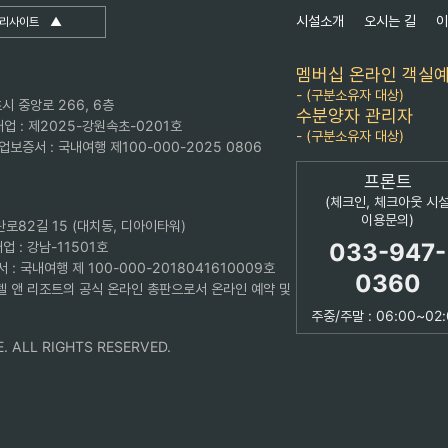
시설소개
오시는 길
리사이트
▲
멤버십 온라인 객실
- (구분소유자 대상)
시 중앙로 266, 6층
수분양자 관리자
업 : 제2025-강원속초-0201호
- (구분소유자 대상)
보증서 : 국내여행 제100-000-2025 0806
프론트
(체크인, 체크아웃 시
이용문의)
란로82길 15 (대치동, 디아이타워)
업 : 강남-11501호
033-947-
: 국내여행 제 100-000-2018041610009호
0360
 앤 리조트의 공식 온라인 총판으로서 온라인 예약 및
주중/주말 : 06:00~02
. ALL RIGHTS RESERVED.