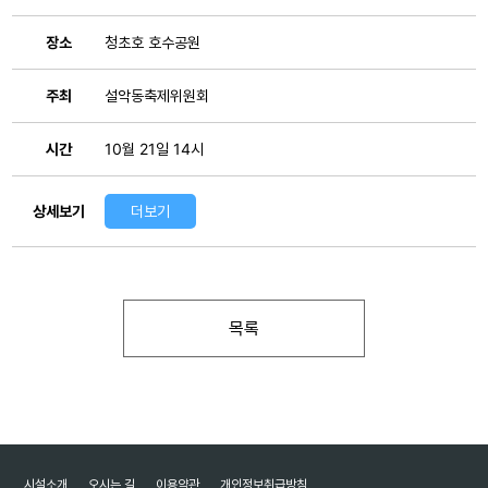
장소
청초호 호수공원
주최
설악동축제위원회
시간
10월 21일 14시
상세보기
더보기
목록
시설소개
오시는 길
이용약관
개인정보취급방침