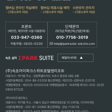
멤버십 온라인 객실예약
멤버십 제휴시설 예약
수분양자 관리자
- (구분소유자 대상)
- (구분소유자 대상)
- (구분소유자 대상)
프론트
단체문의
(체크인, 체크아웃 시설 이용문의)
(워크샵,학생단체,산업단체 등)
033-947-0360
010-7756-3019
주중/주말 : 06:00~02:00
help@iparksuite-sokcho.com
패밀리사이트
▲
(주)속초아이파크스위트호텔앤리조트
대표이사 : 박기범 주소 : 강원특별자치도 속초시 중앙로 266, 6층
사업자등록번호 : 634-88-03206 통신판매업 : 제2025-강원속초-0201호
여행등록번호 : 제2025-000003호 여행영업보증서 : 국내여행 제100-000-2025
0806 6722호
(주)이비즈네트웍스
대표이사 : 박기범 주소 : 서울시 강남구 테헤란로82길 15 (대치동, 디아이타워)
사업자등록번호 : 220-87-30865 통신판매업 : 강남-11501호
여행등록번호 : 제2015-44호 여행영업보증서 : 국내여행 제 100-000-