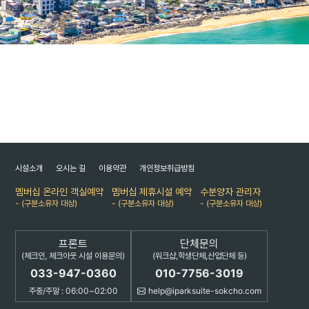
시설소개
오시는 길
이용약관
개인정보취급방침
멤버십 온라인 객실예약
멤버십 제휴시설 예약
수분양자 관리자
- (구분소유자 대상)
- (구분소유자 대상)
- (구분소유자 대상)
프론트
단체문의
(체크인, 체크아웃 시설 이용문의)
(워크샵,학생단체,산업단체 등)
033-947-0360
010-7756-3019
주중/주말 : 06:00~02:00
help@iparksuite-sokcho.com