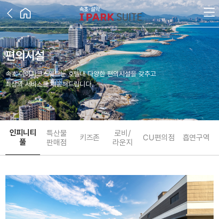
편의시설
속초 아이파크스위트는 호텔내 다양한 편의시설을 갖추고
최상의 서비스를 제공해드립니다.
인피니티
특산물
로비/
키즈존
CU편의점
흡연구역
풀
판매점
라운지