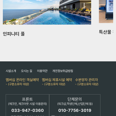
특산물 
인피니티 풀
시설소개
오시는 길
이용약관
개인정보취급방침
멤버십 온라인 객실예약
멤버십 제휴시설 예약
수분양자 관리자
- (구분소유자 대상)
- (구분소유자 대상)
- (구분소유자 대상)
프론트
단체문의
(체크인, 체크아웃 시설 이용문의)
(워크샵,학생단체,산업단체 등)
033-947-0360
010-7756-3019