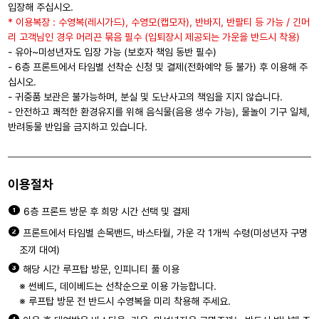
입장해 주십시오.
* 이용복장 : 수영복(레시가드), 수영모(캡모자), 반바지, 반팔티 등 가능 / 긴머
리 고객님인 경우 머리끈 묶음 필수 (입퇴장시 제공되는 가운을 반드시 착용)
- 유아~미성년자도 입장 가능 (보호자 책임 동반 필수)
- 6층 프론트에서 타임별 선착순 신청 및 결제(전화예약 등 불가) 후 이용해 주
십시오.
- 귀중품 보관은 불가능하며, 분실 및 도난사고의 책임을 지지 않습니다.
- 안전하고 쾌적한 환경유지를 위해 음식물(음용 생수 가능), 물놀이 기구 일체,
반려동물 반입을 금지하고 있습니다.
이용절차
❶
6층 프론트 방문 후 희망 시간 선택 및 결제
❷
프론트에서 타임별 손목밴드, 바스타월, 가운 각 1개씩 수령(미성년자 구명
조끼 대여)
❸
해당 시간 루프탑 방문, 인피니티 풀 이용
※ 썬베드, 데이베드는 선착순으로 이용 가능합니다.
※ 루프탑 방문 전 반드시 수영복을 미리 착용해 주세요.
❹