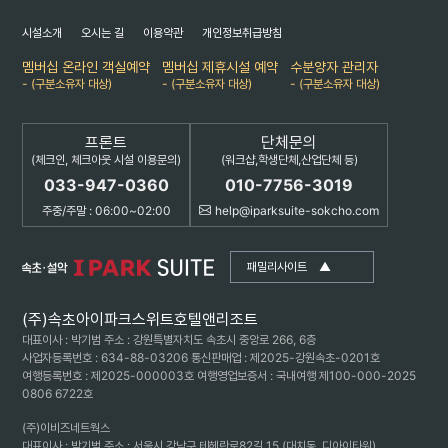
시설소개
오시는 길
이용약관
개인정보취급방침
멤버십 온라인 객실예약
멤버십 제휴시설 예약
수분양자 관리자
- (구분소유자 대상)
- (구분소유자 대상)
- (구분소유자 대상)
프론트
단체문의
(체크인, 체크아웃 시설 이용문의)
(워크샵,학생단체,산업단체 등)
033-947-0360
010-7756-3019
주중/주말 : 06:00~02:00
help@iparksuite-sokcho.com
패밀리사이트
▲
(주)속초아이파크스위트호텔앤리조트
대표이사 : 박기범 주소 : 강원특별자치도 속초시 중앙로 266, 6층
사업자등록번호 : 634-88-03206 통신판매업 : 제2025-강원속초-0201호
여행등록번호 : 제2025-000003호 여행영업보증서 : 국내여행 제100-000-2025
0806 6722호
(주)이비즈네트웍스
대표이사 : 박기범 주소 : 서울시 강남구 테헤란로82길 15 (대치동, 디아이타워)