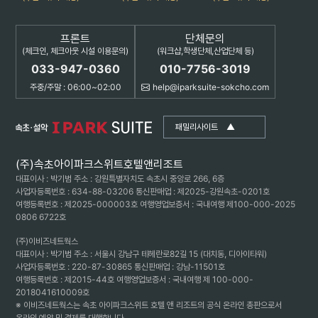
프론트
단체문의
(체크인, 체크아웃 시설 이용문의)
(워크샵,학생단체,산업단체 등)
033-947-0360
010-7756-3019
주중/주말 : 06:00~02:00
help@iparksuite-sokcho.com
패밀리사이트
▲
(주)속초아이파크스위트호텔앤리조트
대표이사 : 박기범 주소 : 강원특별자치도 속초시 중앙로 266, 6층
사업자등록번호 : 634-88-03206 통신판매업 : 제2025-강원속초-0201호
여행등록번호 : 제2025-000003호 여행영업보증서 : 국내여행 제100-000-2025
0806 6722호
(주)이비즈네트웍스
대표이사 : 박기범 주소 : 서울시 강남구 테헤란로82길 15 (대치동, 디아이타워)
사업자등록번호 : 220-87-30865 통신판매업 : 강남-11501호
여행등록번호 : 제2015-44호 여행영업보증서 : 국내여행 제 100-000-
2018041610009호
※ 이비즈네트웍스는 속초 아이파크스위트 호텔 앤 리조트의 공식 온라인 총판으로서
온라인 예약 및 결제를 대행합니다.